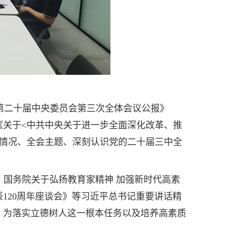
第二十届中央委员会第三次全体会议公报》
《关于<中共中央关于进一步全面深化改革、推
本情况、全会主题、深刻认识党的二十届三中全
国务院关于弘扬教育家精神 加强新时代高素
120周年座谈会》等习近平总书记重要讲话精
，为落实立德树人这一根本任务以及培养高素质