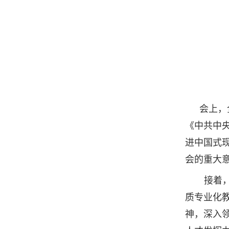
会上，
《中共中
进中国式
会的重大
接着
质专业化
神，深入