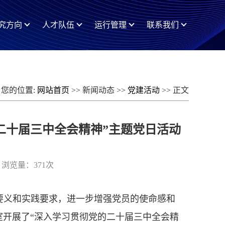
究方向
人才队伍
运行管理
联系我们
您的位置:
网站首页
>> 新闻动态 >>
党建活动
>> 正文
二十届三中全会精神”主题党日活动
： 浏览量：
371
次
要义和实践要求，进一步增强党员的使命感和
室开展了“深入学习贯彻党的二十届三中全会精