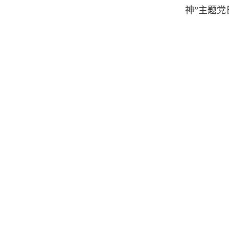
神”主题党