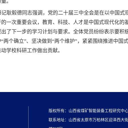
力量。
书记耿毅德同志强调，党的二十届三中全会是在以中国式
开的一次重要会议，教育、科技、人才是中国式现代化的
提出了下一步的学习计划与要求。全体党员纷纷表示要积
护“两个确立”、坚决做到“两个维护”，紧紧围绕推进中
推动学校科研工作做出贡献。
版权所有：山西省煤矿智能装备工程研究中
联系地址：山西省太原市万柏林区迎泽西大街