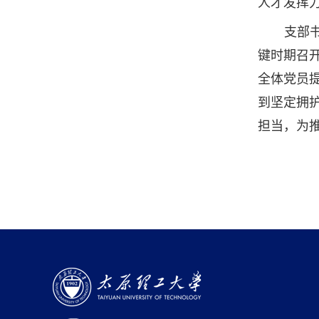
人才发挥
支部
键时期召
全体党员
到坚定拥
担当，为