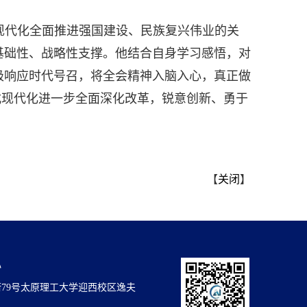
现代化全面推进强国建设、民族复兴伟业的关
基础性、战略性支撑。他结合自身学习感悟，对
极响应时代号召，将全会精神入脑入心，真正做
国式现代化进一步全面深化改革，锐意创新、勇于
【
关闭
】
心
79号太原理工大学迎西校区逸夫