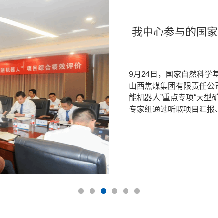
我校学术委员会主
王宏伟教授负责的
金智新院士负责的
我中心参与的国家
我中心负责的国家
山西能源互联
和公
12月26日上午，中国工
西能源互联网发展战略研
11月22日，山西省科学
10月28日，山西省科学
9月24日，国家自然科
2月27日，山西焦煤集
3月21日至23日，联合
办公主楼316会议室举
大学牵头承担、王宏伟教
大学牵头承担、金智新院
山西焦煤集团有限责任公
授、王宏伟教授分别负责的
委员会会议暨第31届全球
工程院院士、全球能源互联
招标项目“大型高产矿井
招标项目“高瓦斯中厚煤
能机器人”重点专项“大型
矿井综合掘进机器人”课
部日内瓦万国宫举行，来
了验收。王浩然向专家组进
组首先前往潞安化工山西高
专家组通过听取项目汇报、
研究”、课题四“掘进机器人
非共和国、欧盟委员会、欧