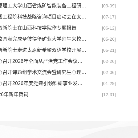
太原理工大学山西省煤矿智能装备工程研究中心2026年...
[03-09]
中国工程院科技战略咨询项目启动会在太原召开 金智...
[07-17]
智新院士在山西科技学院作专题报告
[06-12]
我校圆满完成圣彼得堡矿业大学师生来校交流活动
[05-26]
金智新院士走进太原新希望双语学校开展科普宣讲活动
[05-21]
中心召开2026年全面从严治党工作会议暨新学期科研工...
[02-26]
中心召开课题组学术交流会暨研究生心理成长座谈会
[02-06]
中心召开2026年度党建引领科研事业发展部署会
[01-29]
026年新年贺词
[12-31]