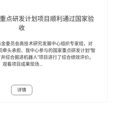
任金智新院士出席第17届煤矿瓦斯
山西省科技重大专项计划揭榜招标
山西省科技重大专项计划揭榜招标
重点研发计划项目顺利通过国家验
重点研发计划课题顺利通过课题综
网发展战略研究”项目正式启动
平转型专家委员会会议
项目顺利通过验收
项目顺利通过验收
合绩效评价
收
程科技发展战略山西研究院重大战略咨询项目“山
究”项目启动会暨研究工作推进会在我校迎西校区
技术厅智能化应用科技处组织专家组，对太原理工
技术厅智能化应用科技处组织专家组，对太原理工
学基金委员会高技术研究发展中心组织专家组，对
团有限责任公司组织专家组，对我中心刘峰特聘教
国欧洲经济委员会第17届煤矿瓦斯和公平转型专家
行。会议分为报告环节和讨论环节两个阶段，中国
授为项目负责人的山西省科技重大专项计划揭榜
士为项目负责人的山西省科技重大专项计划揭榜
司牵头承担、我中心参与的国家重点研发计划“智
国家重点研发计划“智能机器人”重点专项“大型
甲烷行动计划（GMI）煤矿小组委员会会议在总
网研究院院长汤广福，...
掘锚一体化机器人系统关键技术研发与应用”进行
层智能化无人开采技术与示范”进行了验收。专家
矿井综合掘进机器人”项目进行了综合绩效评价。
题一“掘进工作面高精度智能感知和数字孪生系统
自中国、俄罗斯、美国、波兰、瑞典、印度和南
行了项目结题验收汇...
河能源有限公司双创...
观看项目成果现场...
多行为自动化、...
洲煤炭协会、学术界和科...
详情
详情
详情
详情
详情
详情